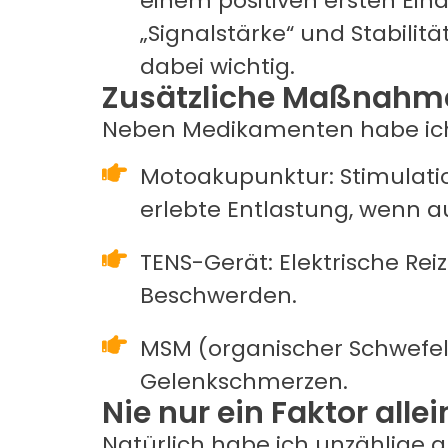
einem positiven ersten Eind
„Signalstärke“ und Stabilitä
dabei wichtig.
Zusätzliche Maßnahm
Neben Medikamenten habe ich
Motoakupunktur: Stimulati
erlebte Entlastung, wenn a
TENS-Gerät: Elektrische Re
Beschwerden.
MSM (organischer Schwefe
Gelenkschmerzen.
Nie nur ein Faktor allei
Natürlich habe ich unzählige 