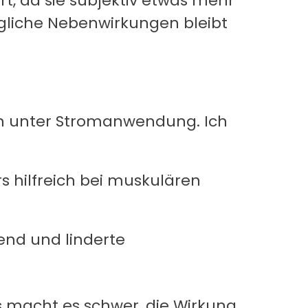
rt, da sie subjektiv etwas mehr
 mögliche Nebenwirkungen bleibt
ln unter Stromanwendung. Ich
s hilfreich bei muskulären
nd und linderte
s macht es schwer, die Wirkung