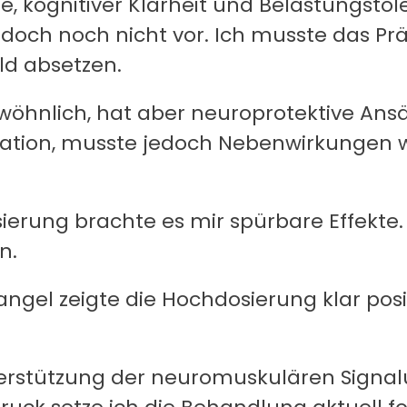
, kognitiver Klarheit und Belastungstol
edoch noch nicht vor. Ich musste das P
ald absetzen.
ewöhnlich, hat aber neuroprotektive Ansät
ation, musste jedoch Nebenwirkungen w
sierung brachte es mir spürbare Effekte. 
n.
ngel zeigte die Hochdosierung klar posit
terstützung der neuromuskulären Signal