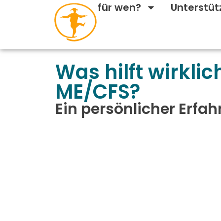
für wen?
Unterstü
Welcome to WordPress. This is you
Was hilft wirklic
ME/CFS?
Ein persönlicher Erfa