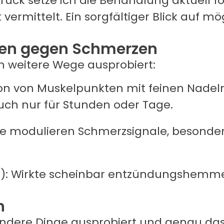
ruck setze ich die Behandlung aktuell fo
t vermittelt. Ein sorgfältiger Blick auf
en gegen Schmerzen
 weitere Wege ausprobiert:
on von Muskelpunkten mit feinen Nade
uch nur für Stunden oder Tage.
ize modulieren Schmerzsignale, besonder
l): Wirkte scheinbar entzündungshemme
n
andere Dinge ausprobiert und genau da