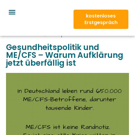
Welcome to WordPress. This is your first post.
Edit or delete it, then start writing!
kostenloses
Erstgespräch
Mai 27, 2026
Naeema Kamran
Gesundheitspolitik und
ME/CFS – Warum Aufklärung
jetzt überfällig ist